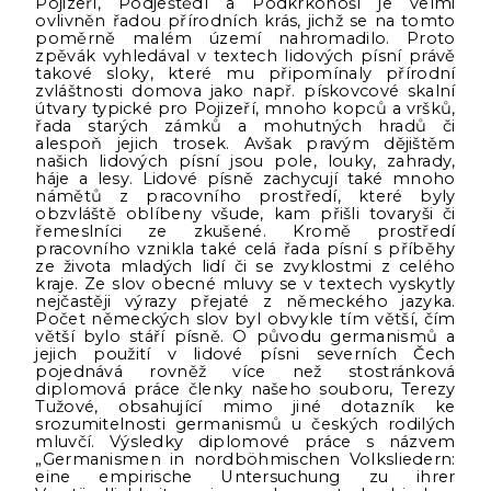
Pojizeří, Podještědí a Podkrkonoší je velmi
ovlivněn řadou přírodních krás, jichž se na tomto
poměrně malém území nahromadilo. Proto
zpěvák vyhledával v textech lidových písní právě
takové sloky, které mu připomínaly přírodní
zvláštnosti domova jako např. pískovcové skalní
útvary typické pro Pojizeří, mnoho kopců a vršků,
řada starých zámků a mohutných hradů či
alespoň jejich trosek. Avšak pravým dějištěm
našich lidových písní jsou pole, louky, zahrady,
háje a lesy. Lidové písně zachycují také mnoho
námětů z pracovního prostředí, které byly
obzvláště oblíbeny všude, kam přišli tovaryši či
řemeslníci ze zkušené. Kromě prostředí
pracovního vznikla také celá řada písní s příběhy
ze života mladých lidí či se zvyklostmi z celého
kraje. Ze slov obecné mluvy se v textech vyskytly
nejčastěji výrazy přejaté z německého jazyka.
Počet německých slov byl obvykle tím větší, čím
větší bylo stáří písně. O původu germanismů a
jejich použití v lidové písni severních Čech
pojednává rovněž více než stostránková
diplomová práce členky našeho souboru, Terezy
Tužové, obsahující mimo jiné dotazník ke
srozumitelnosti germanismů u českých rodilých
mluvčí. Výsledky diplomové práce s názvem
„Germanismen in nordböhmischen Volksliedern:
eine empirische Untersuchung zu ihrer