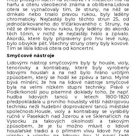
harfu a citeru všeobecně známa a oblíbena.Lidová
citera se vyznačovaly tím, že struny, na něž se
drnkalo nebo trsalo pravou rukou, byly laděny
chromaticky. Nejčastěji bylo těchto strun 25, od
jednočárkovaného do tříčárkovaného c. Struny, na
něž se drnkalo levou rukou, byly laděny do akordů
těch tónin, v nichž se nejčastěji hrálo a zpívalo.
Akordů, které byly připraveny pro hru levé ruky,
bylo obvykle pět. Všechny struny citery byly kovové.
Tím se lišila lidová citera od koncertní.
Smyčcové nástroje
Lidovými nástroji smyčcovými byly ty housle, violy,
tenorovky a kontrabasy, které byly vyrobeny
lidovými houslaři a na než bylo hráno určitým
způsobem, který se hodil ke zpěvu a tanci. Mylné
bývá mínění, že hra na lidové nástroje smyčcové
byla na velmi nízkém stupni techniky. Právě v
Podkrkonoší jsou písemné doklady toho, že např.
hudba lidových tanců v letech 1800-1820
předpokládala u prvního houslisty větší nástrojovou
techniku nežli hudební doprovázení tanců městské
společnosti.Housle, violy a kontrabasy se vyráběly
ručně v Pasekách nad Jizerou a ve Sklenařících na
Vysocku za takových okolností a takovým
způsobem, že je tu možno mluvit o lidové
houslařské tradici a o přímém vlivu lidové hry na
výrobu a výroby na lidovou hru. V první řadě