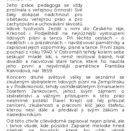
Jeho práce pedagoga se vždy
prolínala s veřejnou činností. Své
žáky dokázal nadchnout pro
obětavou veřejnou práci a pro
zachycování a uchovávání skvostů
lidové tvořivosti. Jezdil s nimi do Českého ráje,
Krkonoš i Podještědí na nejrůznější vystoupení
lidových písní a tanců. Při těchto cestách – o
nedělích i o prázdninách – navštěvoval pamětníky a
zapisoval jejich vzpomínky, písně a tance. První zápis
pochází z roku 1940. V Ostroměři tehdy kolem sebe
seskupil mladé lidi, s nimiž recitoval básně, hrál
divadlo a nacvičoval staré tance, které ho naučila
jeho první a nejvěrnější pamětnice Františka
Kalvodová, nar. 1859.
Koncem druhé světové války se seznámil se
zkušeným sběratelem lidových písní na Zemplínsku
a v Podkrkonoší, tehdy osmdesátiletým Emanuelem
Josefem Jankovcem, jehož svým zájmem o
sběratelství a vážným přístupem k této práci
nesmírně potěšil. Pavel Krejčí od něj převzal
zanícení, zkušenosti a pracovní klíč jako štafetu,
kterou nesl dále a předával ji svým žákům a
následovníkům.
Od této chvíle cílevědomě zapisoval nejen písně, ale
i tance všude, kde působil. Zapsané melodie hned
přehrál na houslích, které ho vždy věrně