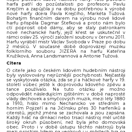
harfa patří do pozůstalosti po profesoru Pavlu
Krejčím a zapůjčila ji na dobu potřebnou k výrobě
nové harfy dcera Pavla Krejčího, Markéta Tužová.
Bohatým finančním darem na výrobu nové lidové
harfu přispěla Dagmar Štefková a proto nám bylo
ctí poprosit obě dámy, aby se staly patronkami
nové nechanické harfy, jejíž křest se uskutečnil v
rámci oslav 25. výročí založení souboru v červnu 2011.
Harfu vyráběl mistr Václav Svoboda v Praze po dobu
2 měsíců. V současné době doprovázejí muziku
folklorního souboru JIZERA na harfu Kateřina
Kružíková, Anna Landsmannová a Antonie Tužová.
Citera
O citeře jako o českém lidovém hudebním nástroji
byly vyslovovány nejrůznější pochybnosti. Nejčastěji
se vyskytovala otázka, zda se jí a háčkové harfy v 19.
století vůbec ještě k doprovodu lidového zpěvu a
tance používalo. Na tuto otázku je možno
odpovědět následujícím zjištěním: v době naprosté
vlády dechovek a smyčcových muzik, mezi léty 1880
a 1910, hrálo mimo Nechanicko ve středním a
horním Pojizeří a na Jičínsku přes 30 harfeníků a
citeristů, jejichž jména se zachovala a jsou zapsána.
Každý hráč na drnkací nebo trsací nástroj měl určitě
široký okruh působení, než byla jeho domovská
obec. Proto i v době ústupu těchto nástrojů byla
mezi prostým lidem na venkově i v městech hra na