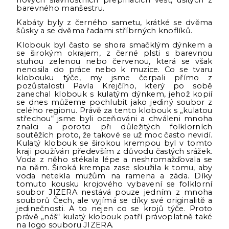
nových slavnostních přepínacích vest, ušitých z
barevného manšestru.
Kabáty byly z černého sametu, krátké se dvěma
šůsky a se dvěma řadami stříbrných knoflíků.
Klobouk byl často se shora smačklým dýnkem a
se širokým okrajem, z černé plsti s barevnou
stuhou zelenou nebo červenou, která se však
nenosila do práce nebo k muzice. Co se tvaru
klobouku týče, my jsme čerpali přímo z
pozůstalosti Pavla Krejčího, který po sobě
zanechal klobouk s kulatým dýnkem, jehož kopií
se dnes můžeme pochlubit jako jediný soubor z
celého regionu. Právě za tento klobouk s „kulatou
střechou“ jsme byli oceňováni a chváleni mnoha
znalci a porotci při důležitých folklorních
soutěžích proto, že takové se už moc často nevidí.
Kulatý klobouk se širokou krempou byl v tomto
kraji používán především z důvodu častých srážek.
Voda z něho stékala lépe a neshromažďovala se
na něm. Široká krempa zase sloužila k tomu, aby
voda netekla mužům na ramena a záda. Díky
tomuto kousku krojového vybavení se folklorní
soubor JIZERA nestává pouze jedním z mnoha
souborů Čech, ale vyjímá se díky své originalitě a
jedinečnosti. A to nejen co se krojů týče. Proto
právě „náš“ kulatý klobouk patří právoplatně také
na logo souboru JIZERA.