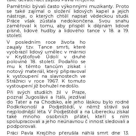
Pamětníci bývali často výkonnými muzikanty. Proto
se také zajímal o složení lidových kapel a jejich
nástroje, o kterých chtěl napsat vědeckou studii.
Práce však zůstala nedokončena. Svou snahu
zaměřoval k tomu, aby přispěl k dějinám lidové
písně, lidové hudby a lidového tance v 18. a 19.
století.
V posledním roce života ho
zaujaly tzv. Tance smrti, které
vyobrazil lidový umělec v márnici
v Kryštofově Údolí v druhé
polovině 18. století. Podařilo se
mu k těmto tancům získat i
notový materiál, který připravoval
k vystoupení na slavnostech ve
Strážnici v roce 1967. K tomuto
vystoupení již bohužel nedošlo.
Při svých studiích žil v Praze,
poznal Jugoslávii a Itálii, jezdíval
do Tater a na Chodsko, ale jeho láskou bylo rodné
Podkrkonoší a Podještědí, v němž strávil svá
nejplodnější léta. V Podještědí a na Liberecku získal
také mnoho osobních přátel, kteří s ním
spolupracovali a jeho neúnavnou č innost sledovali a
podporovali.
Práci Pavla Krejčího přerušila náhlá smrt dne 13.