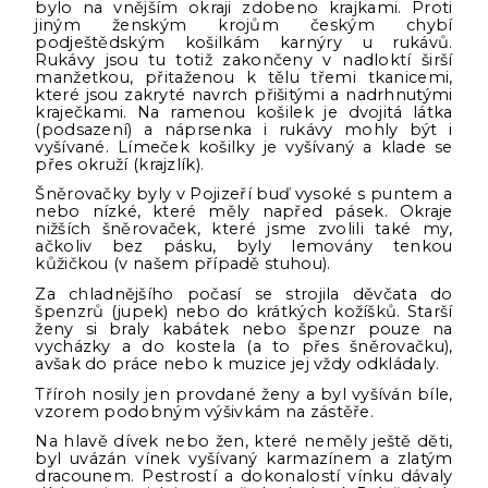
bylo na vnějším okraji zdobeno krajkami. Proti
jiným ženským krojům českým chybí
podještědským košilkám karnýry u rukávů.
Rukávy jsou tu totiž zakončeny v nadloktí širší
manžetkou, přitaženou k tělu třemi tkanicemi,
které jsou zakryté navrch přišitými a nadrhnutými
kraječkami. Na ramenou košilek je dvojitá látka
(podsazení) a náprsenka i rukávy mohly být i
vyšívané. Límeček košilky je vyšívaný a klade se
přes okruží (krajzlík).
Šněrovačky byly v Pojizeří buď vysoké s puntem a
nebo nízké, které měly napřed pásek. Okraje
nižších šněrovaček, které jsme zvolili také my,
ačkoliv bez pásku, byly lemovány tenkou
kůžičkou (v našem případě stuhou).
Za chladnějšího počasí se strojila děvčata do
špenzrů (jupek) nebo do krátkých kožíšků. Starší
ženy si braly kabátek nebo špenzr pouze na
vycházky a do kostela (a to přes šněrovačku),
avšak do práce nebo k muzice jej vždy odkládaly.
Tříroh nosily jen provdané ženy a byl vyšíván bíle,
vzorem podobným výšivkám na zástěře.
Na hlavě dívek nebo žen, které neměly ještě děti,
byl uvázán vínek vyšívaný karmazínem a zlatým
dracounem. Pestrostí a dokonalostí vínku dávaly