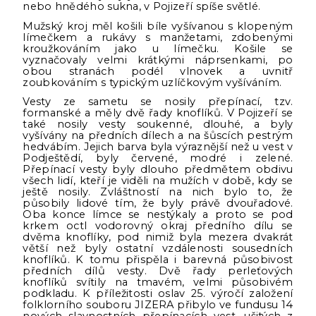
nebo hnědého sukna, v Pojizeří spíše světlé.
Mužský kroj měl košili bíle vyšívanou s klopeným
límečkem a rukávy s manžetami, zdobenými
kroužkováním jako u límečku. Košile se
vyznačovaly velmi krátkými náprsenkami, po
obou stranách podél vlnovek a uvnitř
zoubkováním s typickým uzlíčkovým vyšíváním.
Vesty ze sametu se nosily přepínací, tzv.
formanské a měly dvě řady knoflíků. V Pojizeří se
také nosily vesty soukenné, dlouhé, a byly
vyšívány na předních dílech a na šůscích pestrým
hedvábím. Jejich barva byla výraznější než u vest v
Podještědí, byly červené, modré i zelené.
Přepínací vesty byly dlouho předmětem obdivu
všech lidí, kteří je viděli na mužích v době, kdy se
ještě nosily. Zvláštností na nich bylo to, že
působily lidové tím, že byly právě dvouřadové.
Oba konce límce se nestýkaly a proto se pod
krkem octl vodorovný okraj předního dílu se
dvěma knoflíky, pod nimiž byla mezera dvakrát
větší než byly ostatní vzdálenosti sousedních
knoflíků. K tomu přispěla i barevná působivost
předních dílů vesty. Dvě řady perleťových
knoflíků svítily na tmavém, velmi působivém
podkladu. K příležitosti oslav 25. výročí založení
folklorního souboru JIZERA přibylo ve fundusu 14