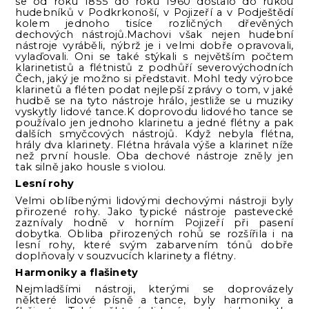
se od roku 1855 do roku 1960 dostalo do rukou
hudebníků v Podkrkonoší, v Pojizeří a v Podještědí
kolem jednoho tisíce rozličných dřevěných
dechových nástrojů.Machovi však nejen hudební
nástroje vyráběli, nýbrž je i velmi dobře opravovali,
vylaďovali. Oni se také stýkali s největším počtem
klarinetistů a flétnistů z podhůří severovýchodních
Čech, jaký je možno si představit. Mohl tedy výrobce
klarinetů a fléten podat nejlepší zprávy o tom, v jaké
hudbě se na tyto nástroje hrálo, jestliže se u muziky
vyskytly lidové tance.K doprovodu lidového tance se
používalo jen jednoho klarinetu a jedné flétny a pak
dalších smyčcových nástrojů. Když nebyla flétna,
hrály dva klarinety. Flétna hrávala výše a klarinet níže
než první housle. Oba dechové nástroje zněly jen
tak silně jako housle s violou.
Lesní rohy
Velmi oblíbenými lidovými dechovými nástroji byly
přirozené rohy. Jako typické nástroje pastevecké
zaznívaly hodně v horním Pojizeří při pasení
dobytka. Obliba přirozených rohů se rozšířila i na
lesní rohy, které svým zabarvením tónů dobře
doplňovaly v souzvucích klarinety a flétny.
Harmoniky a flašinety
Nejmladšími nástroji, kterými se doprovázely
některé lidové písně a tance, byly harmoniky a