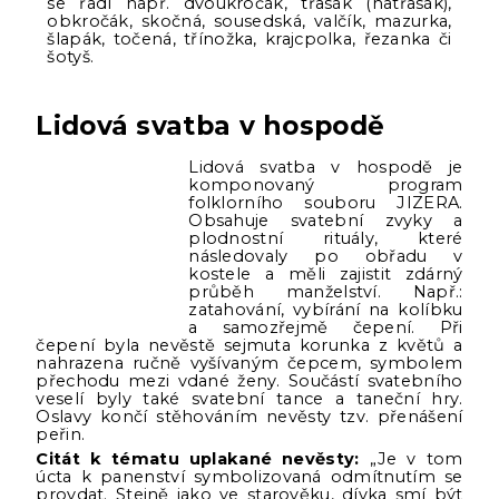
se řadí např. dvoukročák, třasák (natřasák),
obkročák, skočná, sousedská, valčík, mazurka,
šlapák, točená, třínožka, krajcpolka, řezanka či
šotyš.
Lidová svatba v hospodě
Lidová svatba v hospodě je
komponovaný program
folklorního souboru JIZERA.
Obsahuje svatební zvyky a
plodnostní rituály, které
následovaly po obřadu v
kostele a měli zajistit zdárný
průběh manželství. Např.:
zatahování, vybírání na kolíbku
a samozřejmě čepení. Při
čepení byla nevěstě sejmuta korunka z květů a
nahrazena ručně vyšívaným čepcem, symbolem
přechodu mezi vdané ženy. Součástí svatebního
veselí byly také svatební tance a taneční hry.
Oslavy končí stěhováním nevěsty tzv. přenášení
peřin.
Citát k tématu uplakané nevěsty:
„Je v tom
úcta k panenství symbolizovaná odmítnutím se
provdat. Stejně jako ve starověku, dívka smí být