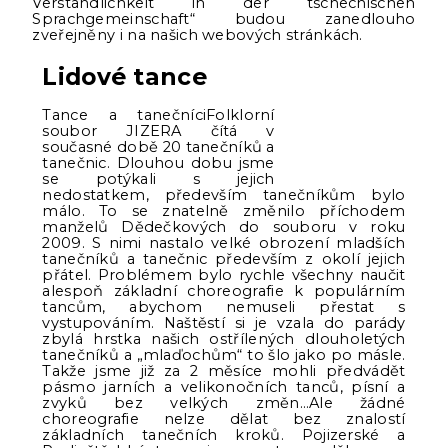
Verständlichkeit in der tschechischen
Sprachgemeinschaft“ budou zanedlouho
zveřejněny i na našich webových stránkách.
Lidové tance
Tance a tanečníciFolklorní
soubor JIZERA čítá v
současné době 20 tanečníků a
tanečnic. Dlouhou dobu jsme
se potýkali s jejich
nedostatkem, především tanečníkům bylo
málo. To se znatelně změnilo příchodem
manželů Dědečkových do souboru v roku
2009. S nimi nastalo velké obrození mladších
tanečníků a tanečnic především z okolí jejich
přátel. Problémem bylo rychle všechny naučit
alespoň základní choreografie k populárním
tancům, abychom nemuseli přestat s
vystupováním. Naštěstí si je vzala do parády
zbylá hrstka našich ostřílených dlouholetých
tanečníků a „mlaďochům“ to šlo jako po másle.
Takže jsme již za 2 měsíce mohli předvádět
pásmo jarních a velikonočních tanců, písní a
zvyků bez velkých změn…Ale žádné
choreografie nelze dělat bez znalostí
základních tanečních kroků. Pojizerské a