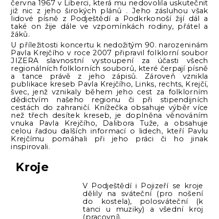
června 1967 v Liberci, která mu nedovolila uskutečnit
již nic z jeho širokých plánů . Jeho zásluhou však
lidové písně z Podještědí a Podkrkonoší žijí dál a
také on žije dále ve vzpomínkách rodiny, přátel a
žáků.
U příležitosti koncertu k nedožitým 90. narozeninám
Pavla Krejčího v roce 2007 připravil folklorní soubor
JIZERA slavnostní vystoupení za účasti všech
regionálních folklorních souborů, které čerpají písně
a tance právě z jeho zápisů. Zároveň vznikla
publikace kreseb Pavla Krejčího, Links, rechts, Krejčí,
švec, jenž vznikaly během jeho cest za folklorním
dědictvím našeho regionu či při stipendijních
cestách do zahraničí. Knížečka obsahuje výběr více
než třech desítek kreseb, je doplněna věnováním
vnuka Pavla Krejčího, Dalibora Tuže, a obsahuje
celou řadou dalších informací o lidech, kteří Pavlu
Krejčímu pomáhali při jeho práci či ho jinak
inspirovali.
Kroje
V Podještědí i Pojizeří se kroje
dělily na sváteční (pro nošení
do kostela), polosváteční (k
tanci u muziky) a všední kroj
(pracovní).