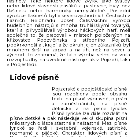
flašinety. Také některé lidové zvyky, jako svatby
nebo lidové slavnosti pasáků a pastevnic, byly bez
flašinetu nebo harmoniky nemyslitelné. Poslední
výrobce flašinetů byl v severovýchodních Čechách v
Lázních Bělohradu Josef Čeliš.Všichni výrobci
hudebních nástrojů s mnoha truhlářskými tovaryši,
kteří si přivydělávali výrobou háčkových harf, měli
společné to, že pracovali v místech položených na
křižovatce Podzvičinska a středního Pojizeří,
podkrkonoší a „kraje“ a že okruh jejich zákazníků byl
mnohem širší na západ a na jih, než na sever a
východ. To znamená, že tato výroba velmi ovlivnila
rozvoj hudby na uvedené nástroje jak v Pojizeří, tak i
v Podještědí.
Lidové písně
Pojizerské a podještědské písně
jsou rozděleny podle obsahu
textu na písně výpravné, o práci
a zaměstnáních, na písně
dělnické a na písně lyrické.
Písně lyrické lze dále rozdělit na
písně dětské a pak následuje velká skupina písní
milostných o lásce šťastné a nešťastné. Mezi písně
lyrické se řadí i svatební, vojenské, satirické,
rozmarné a pijácké. Charakter lidových písní z