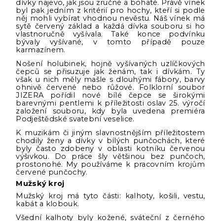
dívky najevo, jak jsou zručné a bohaté. Právě vínek
byl pak jedním z kritérií pro hochy, kteří si podle
něj mohli vybírat vhodnou nevěstu. Náš vínek má
sytě červený základ a každá dívka souboru si ho
vlastnoručně vyšívala. Také konce podvínku
bývaly vyšívané, v tomto případě pouze
karmazínem.
Nošení holubinek, hojně vyšívaných uzlíčkových
čepců se přisuzuje jak ženám, tak i dívkám. Ty
však u nich měly mašle s dlouhými fábory, barvy
ohnivě červené nebo růžové. Folklorní soubor
JIZERA pořídil nové bílé čepce se širokými
barevnými pentlemi k příležitosti oslav 25. výročí
založení souboru, kdy byla uvedena premiéra
Podještědské svatební veselice.
K muzikám či jiným slavnostnějším příležitostem
chodily ženy a dívky v bílých punčochách, které
byly často zdobeny v oblasti kotníku červenou
výšivkou. Do práce šly většinou bez punčoch,
prostonohé. My používáme k pracovním krojům
červené punčochy.
Mužský kroj
Mužský kroj má tyto části: kalhoty, košili, vestu,
kabát a klobouk.
Všední kalhoty byly kožené, sváteční z černého