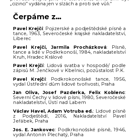
„cizinci“ vydána jen v slzách a proti své vůli.“
Čerpáme z…
Pavel Krejčí
: Pojizerské a podještědské písně a
tance, 1963, Severočeské krajské nakladatelství,
Liberec
Pavel Krejčí, Jarmila Procházková
: Písně,
tance a lidé v Podkrkonoší, 1984, nakladatelství
Kruh, Hradec Králové
Pavel Krejčí
: Lidová svatba v hospodě/ podle
zápisů M. Jenčkové v Kbelnici, pozůstalost P.K.
Pavel Krejčí
: Podkrokonošské tance, 1956,
vydal Ústřední dům lidové tvořivosti, Praha
Jan Oliva, Josef Pazderka, Felix Koblenc
:
Severní Čechy v lidové písni, 1980, Severočeské
nakladatelství, Ústí nad Labem
Václav Havel, Adam Votruba ed.
: Lidové písně
z Podještědí, 2016, Nakladatelství Pavel
Jeřábek, Praha
Jos. E. Jankovec
: Podkrkonošské písně, 1946,
vydal Antonín Plechatý, Praha