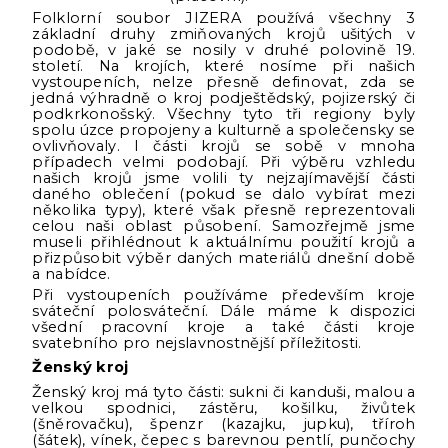
Folklorní soubor JIZERA používá všechny 3
základní druhy zmiňovaných krojů ušitých v
podobě, v jaké se nosily v druhé polovině 19.
století. Na krojích, které nosíme při našich
vystoupeních, nelze přesně definovat, zda se
jedná výhradně o kroj podještědský, pojizerský či
podkrkonošský. Všechny tyto tři regiony byly
spolu úzce propojeny a kulturně a společensky se
ovlivňovaly. I části krojů se sobě v mnoha
případech velmi podobají. Při výběru vzhledu
našich krojů jsme volili ty nejzajímavější části
daného oblečení (pokud se dalo vybírat mezi
několika typy), které však přesně reprezentovali
celou naši oblast působení. Samozřejmě jsme
museli přihlédnout k aktuálnímu použití krojů a
přizpůsobit výběr daných materiálů dnešní době
a nabídce.
Při vystoupeních používáme především kroje
sváteční polosváteční. Dále máme k dispozici
všední pracovní kroje a také části kroje
svatebního pro nejslavnostnější příležitosti.
Ženský kroj
Ženský kroj má tyto části: sukni či kanduši, malou a
velkou spodnici, zástěru, košilku, živůtek
(šněrovačku), špenzr (kazajku, jupku), tříroh
(šátek), vínek, čepec s barevnou pentlí, punčochy