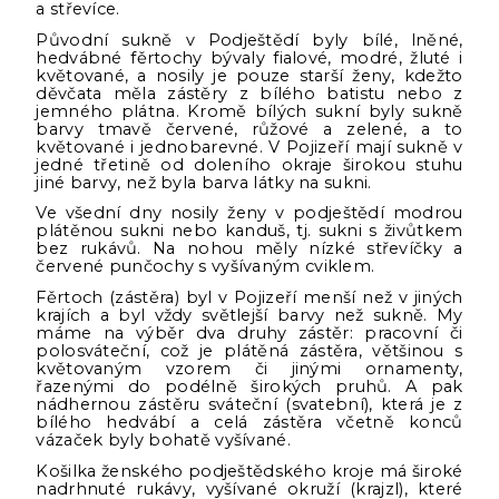
a střevíce.
Původní sukně v Podještědí byly bílé, lněné,
hedvábné fěrtochy bývaly fialové, modré, žluté i
květované, a nosily je pouze starší ženy, kdežto
děvčata měla zástěry z bílého batistu nebo z
jemného plátna. Kromě bílých sukní byly sukně
barvy tmavě červené, růžové a zelené, a to
květované i jednobarevné. V Pojizeří mají sukně v
jedné třetině od doleního okraje širokou stuhu
jiné barvy, než byla barva látky na sukni.
Ve všední dny nosily ženy v podještědí modrou
plátěnou sukni nebo kanduš, tj. sukni s živůtkem
bez rukávů. Na nohou měly nízké střevíčky a
červené punčochy s vyšívaným cviklem.
Fěrtoch (zástěra) byl v Pojizeří menší než v jiných
krajích a byl vždy světlejší barvy než sukně. My
máme na výběr dva druhy zástěr: pracovní či
polosváteční, což je plátěná zástěra, většinou s
květovaným vzorem či jinými ornamenty,
řazenými do podélně širokých pruhů. A pak
nádhernou zástěru sváteční (svatební), která je z
bílého hedvábí a celá zástěra včetně konců
vázaček byly bohatě vyšívané.
Košilka ženského podještědského kroje má široké
nadrhnuté rukávy, vyšívané okruží (krajzl), které