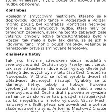
století vynalezeny, nýbrž pouze pro lidovou a jinou
hudbu obnoveny.
Kontrabas
Posledním smyčcovým nástrojem, kterého se k
doprovodu lidového tance v Podještědí a Pojizeří
mohlo použít, byl kontrabas. Kontrabas nechyběl
téměř v žádné smyčcové hudbě, které hrály při
tanečních zábavách, avšak na těchto zábavách zase
většinou chyběly lidové tance.Kontrabasů bylo v
Pojizeří tak málo a byly tak drahé, že se jich k
lidovému tanci mohlo použít málokdy. Většinou je
nahrazovaly právě již zmiňované tenorovky.
Klarinety a flétny
Tak jako hlavním střediskem všech houslařů v
severovýchodních Čechách byly Paseky nad Jizerou,
tak zase střediskem lidové ruční výroby dřevěných
nástrojů dechových byla v této části Čech Choteč na
Novopacku. V Chotči se ročně vyrobilo dvacet až
pětadvacet dechových nástrojů. Vyráběly se tu
klarinety, flétny, pikoly a hoboje. Polovina
vyrobených nástrojů šla odtud do měst a vesnic
severovýchodních Čech a druhá polovina se vyvážela
za hranice. Za sto let se tu u prostých nástrojařských
stolků nevystřídalo mnoho výrobců. Václav Mach,
narozený v r. 1838, předal své dovednosti a bohaté
zkušenosti svému synu, Antonínu Machovi.Z Chotče