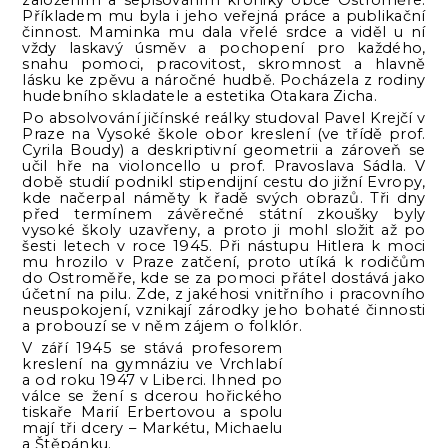
založením a sepisováním kroniky obce Ostroměře.
Příkladem mu byla i jeho veřejná práce a publikační
činnost. Maminka mu dala vřelé srdce a viděl u ní
vždy laskavý úsměv a pochopení pro každého,
snahu pomoci, pracovitost, skromnost a hlavně
lásku ke zpěvu a náročné hudbě. Pocházela z rodiny
hudebního skladatele a estetika Otakara Zicha.
Po absolvování jičínské reálky studoval Pavel Krejčí v
Praze na Vysoké škole obor kreslení (ve třídě prof.
Cyrila Boudy) a deskriptivní geometrii a zároveň se
učil hře na violoncello u prof. Pravoslava Sádla. V
době studií podnikl stipendijní cestu do jižní Evropy,
kde načerpal náměty k řadě svých obrazů. Tři dny
před termínem závěrečné státní zkoušky byly
vysoké školy uzavřeny, a proto ji mohl složit až po
šesti letech v roce 1945. Při nástupu Hitlera k moci
mu hrozilo v Praze zatčení, proto utíká k rodičům
do Ostroměře, kde se za pomoci přátel dostává jako
účetní na pilu. Zde, z jakéhosi vnitřního i pracovního
neuspokojení, vznikají zárodky jeho bohaté činnosti
a probouzí se v něm zájem o folklór.
V září 1945 se stává profesorem
kreslení na gymnáziu ve Vrchlabí
a od roku 1947 v Liberci. Ihned po
válce se žení s dcerou hořického
tiskaře Marií Erbertovou a spolu
mají tři dcery – Markétu, Michaelu
a Štěpánku.