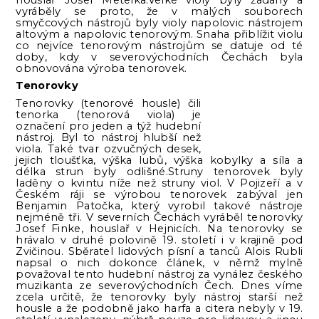
houslař Josef Metelka.Velké violy byly žádány a
vyráběly se proto, že v malých souborech
smyčcových nástrojů byly violy napolovic nástrojem
altovým a napolovic tenorovým. Snaha přiblížit violu
co nejvíce tenorovým nástrojům se datuje od té
doby, kdy v severovýchodních Čechách byla
obnovována výroba tenorovek.
Tenorovky
Tenorovky (tenorové housle) čili
tenorka (tenorová viola) je
označení pro jeden a týž hudební
nástroj. Byl to nástroj hlubší než
viola. Také tvar ozvučných desek,
jejich tloušťka, výška lubů, výška kobylky a síla a
délka strun byly odlišné.Struny tenorovek byly
laděny o kvintu níže než struny viol. V Pojizeří a v
Českém ráji se výrobou tenorovek zabýval jen
Benjamin Patočka, který vyrobil takové nástroje
nejméně tři. V severních Čechách vyráběl tenorovky
Josef Finke, houslař v Hejnicích. Na tenorovky se
hrávalo v druhé polovině 19. století i v krajině pod
Zvičinou. Sběratel lidových písní a tanců Alois Rubli
napsal o nich dokonce článek, v němž mylně
považoval tento hudební nástroj za vynález českého
muzikanta ze severovýchodních Čech. Dnes víme
zcela určitě, že tenorovky byly nástroj starší než
housle a že podobně jako harfa a citera nebyly v 19.