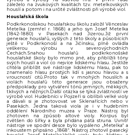
záleželo na zvukových kvalitách tzv. metelkovských
houslí a potom i na určité zvláštnosti při výrobě viol.
Houslařská škola
Podkrkonošskou houslařskou školu založil Věnceslav
Metelka (zemřel r. 1868) a jeho syn Josef Metelka
(1842-1880) v Pasekách nad Jizerou.Již první
generace houslařů, vyšlých z této školy a působících
ještě v Podkrkonoší a na Jičínsku, plně ovládla
veškerou výrobu v severovýchodních
Čechách.Snahou houslařů podkrkonošské
houslařské školy bylo mimo jiné, aby přiblížili tóny
svých houslí a viol co nejvíce lidskému hlasu. Jestliže
chtěla přiblížit své nástroje lidskému hlasu, pak to
znamenalo hlasu prostých lidí s jasnou hlavou a s
vroucností citů.Proto tak v mnohých houslích a
violách houslařů této generace jsou obsaženy
předpoklady pro vytváření tónů jemných, měkkých,
tklivých a něžných.Další otázka se týká zvláštností ve
výrobě viol. Hudebníci v Pojizeří si oblíbili velké violy
a dávali si je zhotovovat ve Sklenařících nebo v
Pasekách. Jedna taková viola je i v hudebním
oddělení Národního muzea v Praze. Nástroj byl
zhotoven na způsob altové violy. Korpus byl
zvětšen do šířky a byla přidána pátá struna. Uvnitř
nástroje ve spodní desce bylo vypáleno „Metelka“ a
inkoustem připsáno „1868“. Nástroj zhotovil pasecký