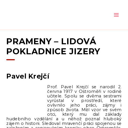
Přeskočit
na
obsah
PRAMENY – LIDOVÁ
POKLADNICE JIZERY
Pavel Krejčí
Prof. Pavel Krejčí se narodil 2.
června 1917 v Ostroměři v rodině
učitele. Spolu se dvěma sestrami
vyrůstal v prostředí, které
ovlivnilo jeho práci, zájmy i
způsob života. Měl vzor ve svém
otci, který mu dal základy
hudebního vzdělání a u něhož poznal hluboký
zájem o historii. Sledoval mravenčí práci spojenou se