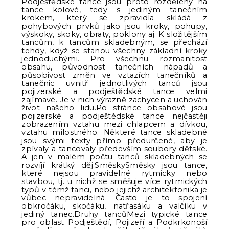
Podještědské tance jsou proto rozděleny na
tance kolové, tedy s jediným tanečním
krokem, který se zpravidla skládá z
pohybových prvků jako jsou kroky, pohupy,
výskoky, skoky, obraty, poklony aj. K složitějším
tancům, k tancům skladebným, se přechází
tehdy, když se stanou všechny základní kroky
jednoduchými. Pro všechnu rozmanitost
obsahu, původnost tanečních nápadů a
působivost změn ve vztazích tanečníků a
tanečnic uvnitř jednotlivých tanců jsou
pojizerské a podještědské tance velmi
zajímavé. Je v nich výrazně zachycen a uchován
život našeho lidu.Po stránce obsahové jsou
pojizerské a podještědské tance nejčastěji
zobrazením vztahu mezi chlapcem a dívkou,
vztahu milostného. Některé tance skladebné
jsou svými texty přímo předurčené, aby je
zpívaly a tancovaly především soubory dětské.
A jen v malém počtu tanců skladebných se
rozvíjí krátký děj.SměskySměsky jsou tance,
které nejsou pravidelné rytmicky nebo
stavbou, tj. u nichž se směšuje více rytmických
typů v témž tanci, nebo jejichž architektonika je
vůbec nepravidelná. Často je to spojení
obkročáku, skočáku, natřasáku a valčíku v
jediný tanec.Druhy tancůMezi typické tance
pro oblast Podještědí, Pojizeří a Podkrkonoší