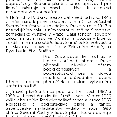
doprovázely. Sebrané písně a tance upravoval pro
lidové nástroje a hned je dával k dispozici
národopisným souborům.
V Hořicích v Podkrkonoší založil a vedl od roku 1945
Zichův národopisný soubor, s nímž se zúčastnil
Světového festivalu mládeže v Praze v roce 1947 a
následujícího roku s ním vystoupil též na Slovanské
zemědělské výstavě v Praze. Další taneční soubory
založil na gymnáziu ve Vrchlabí a později v Liberci.
Jezdil s nimi na soutěže lidové umělecké tvořivosti a
na slavnosti lidových písní v Železném Brodě, na
Rýznburku či ve Strážnici.
Pro Československý rozhlas v
Liberci, Ústí nad Labem a Praze
připravil několik pásem
podkrkonošských a
podještědských písní s lidovou
muzikou a průvodním slovem.
Přednesl mnoho přednášek o folkloru, výtvarném
umění a hudbě.
Zajímavé písně a tance publikoval v letech 1957 a
1958 v libereckém deníku Stráž severu. V roce 1956
vyšla jeho sbírka Podkrkonošské tance a v roce 1963
Pojizerské a podještědské písně a tance.
Severočeské nakladatelství vydalo v roce 1980
sbírku Severní Čechy v lidové písni, která obsahuje
také devatenáct zápisů Pavla Krejčího.