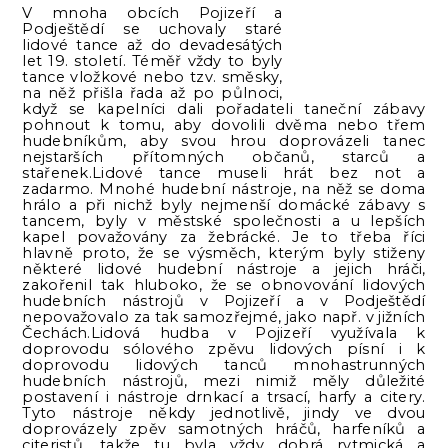
V mnoha obcích Pojizeří a
Podještědí se uchovaly staré
lidové tance až do devadesátých
let 19. století. Téměř vždy to byly
tance vložkové nebo tzv. směsky,
na něž přišla řada až po půlnoci,
když se kapelníci dali pořadateli taneční zábavy
pohnout k tomu, aby dovolili dvěma nebo třem
hudebníkům, aby svou hrou doprovázeli tanec
nejstarších přítomných občanů, starců a
stařenek.Lidové tance museli hrát bez not a
zadarmo. Mnohé hudební nástroje, na něž se doma
hrálo a při nichž byly nejmenší domácké zábavy s
tancem, byly v městské společnosti a u lepších
kapel považovány za žebrácké. Je to třeba říci
hlavně proto, že se výsměch, kterým byly stiženy
některé lidové hudební nástroje a jejich hráči,
zakořenil tak hluboko, že se obnovování lidových
hudebních nástrojů v Pojizeří a v Podještědí
nepovažovalo za tak samozřejmé, jako např. v jižních
Čechách.Lidová hudba v Pojizeří využívala k
doprovodu sólového zpěvu lidových písní i k
doprovodu lidových tanců mnohastrunných
hudebních nástrojů, mezi nimiž měly důležité
postavení i nástroje drnkací a trsací, harfy a citery.
Tyto nástroje někdy jednotlivě, jindy ve dvou
doprovázely zpěv samotných hráčů, harfeníků a
citeristů, takže tu byla vždy dobrá rytmická a